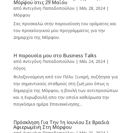
Μόρφου στις 29 Μαΐου
από
Αντιγόνη Παπαδοπούλου
|
Μάι 28, 2024
|
Μόρφου
Σας προσκαλώ στην παρουσίαση του οράματος και
του προεκλογικού μου προγράμματος για την
Δημαρχία της Μόρφου.
Η παρουσία μου στo Business Talks
από
Αντιγόνη Παπαδοπούλου
|
Μάι 24, 2024
|
Λόγος
Φιλοξενούμενη από τον Πόλυ Ξιναρή, συζήτησα για
την σημαντικούς σταθμούς στη ζωή μου όπως η
δημαρχία της Μόρφου, η βουλή των αντιπροσώπων
και η Ευρωβουλή απο την οποία καθιέρωσα την
παγκόσμια ημέρα Επανεκκίνησης...
Πρόσκληση Για Την 1η Ιουνίου Σε Βραδιά
Αφιερωμένη Στη Μόρφου
από
Αντιγόνη Παπαδοπούλου
|
Μάι 21, 2024
|